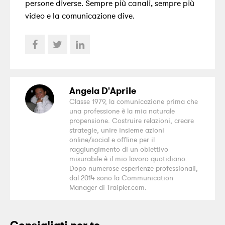
persone diverse. Sempre più canali, sempre più
video e la comunicazione dive.
Angela D'Aprile
Classe 1979, la comunicazione prima che
una professione è la mia naturale
propensione. Costruire relazioni, creare
strategie, unire insieme azioni
online/social e offline per il
raggiungimento di un obiettivo
misurabile è il mio lavoro quotidiano.
Dopo numerose esperienze professionali,
dal 2014 sono la Communication
Manager di Traipler.com.
Consigliati per te