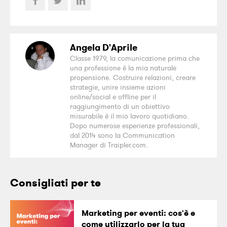
Angela D'Aprile
Classe 1979, la comunicazione prima che
una professione è la mia naturale
propensione. Costruire relazioni, creare
strategie, unire insieme azioni
online/social e offline per il
raggiungimento di un obiettivo
misurabile è il mio lavoro quotidiano.
Dopo numerose esperienze professionali,
dal 2014 sono la Communication
Manager di Traipler.com.
Consigliati per te
Marketing per eventi: cos'è e
come utilizzarlo per la tua