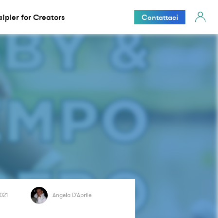
aipler for Creators
Contattaci
021
Angela D'Aprile