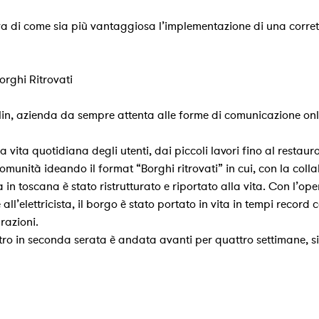
tiva di come sia più vantaggiosa l’implementazione di una cor
orghi Ritrovati
n, azienda da sempre attenta alle forme di comunicazione onlin
la vita quotidiana degli utenti, dai piccoli lavori fino al restau
omunità ideando il format “Borghi ritrovati” in cui, con la colla
 toscana è stato ristrutturato e riportato alla vita. Con l’oper
all’elettricista, il borgo è stato portato in vita in tempi recor
urazioni.
ttro in seconda serata è andata avanti per quattro settimane, si