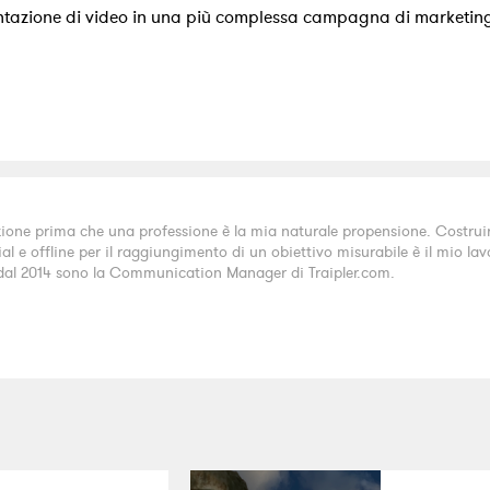
entazione di video in una più complessa campagna di marketin
ione prima che una professione è la mia naturale propensione. Costruire 
ial e offline per il raggiungimento di un obiettivo misurabile è il mio 
, dal 2014 sono la Communication Manager di Traipler.com.