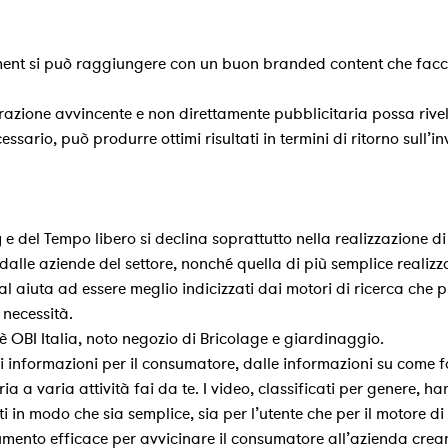
nt si può raggiungere con un buon branded content che faccia d
azione avvincente e non direttamente pubblicitaria possa rivel
sario, può produrre ottimi risultati in termini di ritorno sull’i
 del Tempo libero si declina soprattutto nella realizzazione di 
 dalle aziende del settore, nonché quella di più semplice realiz
l aiuta ad essere meglio indicizzati dai motori di ricerca che p
 necessità.
 è OBI Italia, noto negozio di Bricolage e giardinaggio.
i informazioni per il consumatore, dalle informazioni su come f
ia a varia attività fai da te. I video, classificati per genere, han
 in modo che sia semplice, sia per l’utente che per il motore di 
strumento efficace per avvicinare il consumatore all’azienda cre