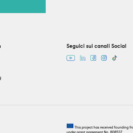
m
Seguici sui canali Social
y
This project has received founding 
under grant agreement No. 808537