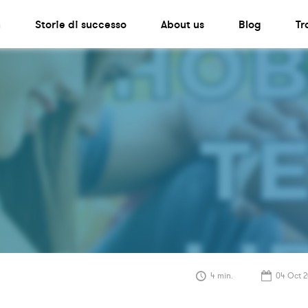
n
Storie di successo
About us
Blog
Tr
4 min.
04 Oct 2