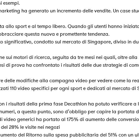
i esempi.
rketing ha generato un incremento delle vendite. Un case stu
allo sport e al tempo libero. Quando gli utenti hanno iniziato a
 abbracciare questa nuova e promettente tendenza.
o significativo, condotto sul mercato di Singapore, diviso in du
ne sui motori di ricerca, seguita da tre mesi nei quali, oltre all
esi di prova ha confrontato i risultati delle due strategie di c
e delle modifiche alla campagna video per vedere come la real
zzati 110 video specifici per ogni sport e dedicati al mercato d
 con i risultati della prima fase Decathlon ha potuto verificare a 
umeri, a questo punto, sono d’obbligo per capire la portata d
 video generici ha portato al 175% di aumento delle conversion
el 28% le visite nei negozi
nto del Ritorno sulla spesa pubblicitaria del 51% con un ulte