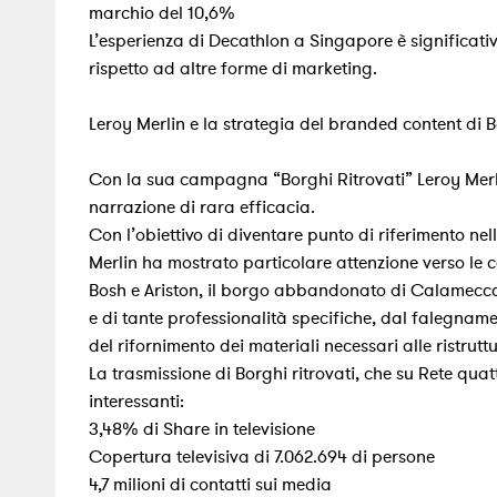
marchio del 10,6%
L’esperienza di Decathlon a Singapore è significa
rispetto ad altre forme di marketing.
Leroy Merlin e la strategia del branded content di B
Con la sua campagna “Borghi Ritrovati” Leroy Merli
narrazione di rara efficacia.
Con l’obiettivo di diventare punto di riferimento nel
Merlin ha mostrato particolare attenzione verso le c
Bosh e Ariston, il borgo abbandonato di Calamecca in
e di tante professionalità specifiche, dal falegname 
del rifornimento dei materiali necessari alle ristrutt
La trasmissione di Borghi ritrovati, che su Rete qua
interessanti:
3,48% di Share in televisione
Copertura televisiva di 7.062.694 di persone
4,7 milioni di contatti sui media