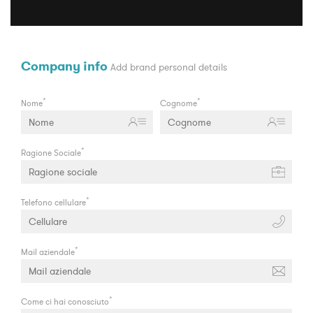
Company info
Add brand personal details
*
*
Nome
Cognome
*
Ragione Sociale
*
Telefono cellulare
*
Mail aziendale
*
Come ci hai conosciuto