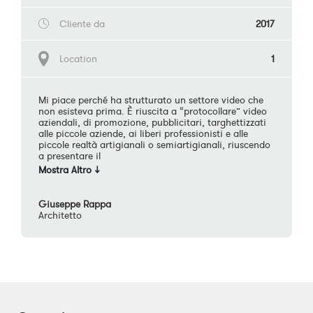
Cliente da
2017
Location
1
Mi piace perché ha strutturato un settore video che
non esisteva prima. È riuscita a “protocollare” video
aziendali, di promozione, pubblicitari, targhettizzati
alle piccole aziende, ai liberi professionisti e alle
piccole realtà artigianali o semiartigianali, riuscendo
a presentare il
Giuseppe Rappa
Architetto